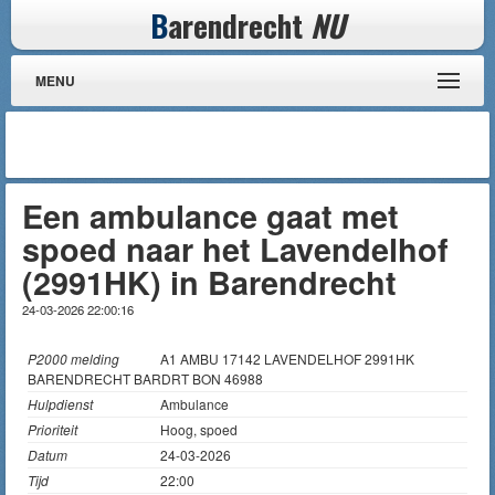
B
arendrecht
NU
MENU
Een ambulance gaat met
spoed naar het Lavendelhof
(2991HK) in Barendrecht
24-03-2026 22:00:16
P2000 melding
A1 AMBU 17142 LAVENDELHOF 2991HK
BARENDRECHT BARDRT BON 46988
Hulpdienst
Ambulance
Prioriteit
Hoog, spoed
Datum
24-03-2026
Tijd
22:00