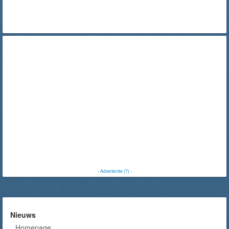
-
Advertentie (?)
-
Nieuws
Homepage