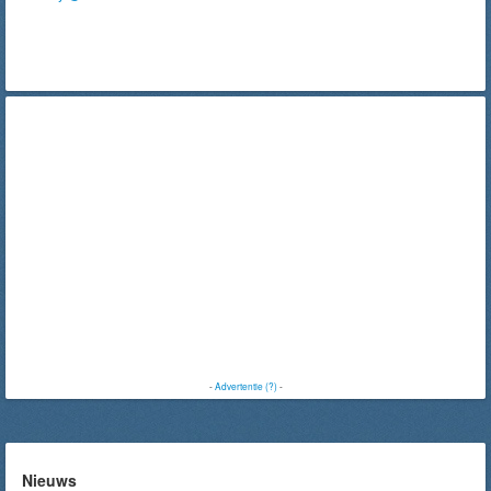
-
Advertentie (?)
-
Nieuws