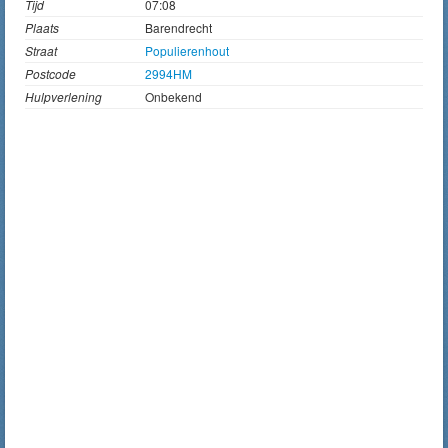
Tijd
07:08
Plaats
Barendrecht
Straat
Populierenhout
Postcode
2994HM
Hulpverlening
Onbekend