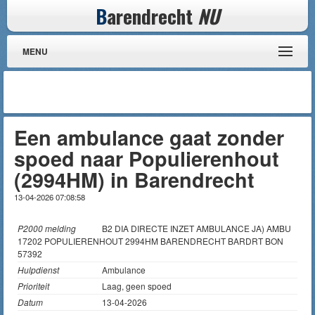
B
arendrecht
NU
MENU
Een ambulance gaat zonder
spoed naar Populierenhout
(2994HM) in Barendrecht
13-04-2026 07:08:58
P2000 melding
B2 DIA DIRECTE INZET AMBULANCE JA) AMBU
17202 POPULIERENHOUT 2994HM BARENDRECHT BARDRT BON
57392
Hulpdienst
Ambulance
Prioriteit
Laag, geen spoed
Datum
13-04-2026