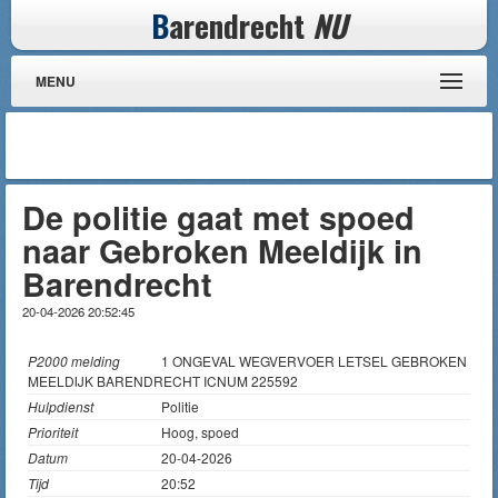
B
arendrecht
NU
MENU
De politie gaat met spoed
naar Gebroken Meeldijk in
Barendrecht
20-04-2026 20:52:45
P2000 melding
1 ONGEVAL WEGVERVOER LETSEL GEBROKEN
MEELDIJK BARENDRECHT ICNUM 225592
Hulpdienst
Politie
Prioriteit
Hoog, spoed
Datum
20-04-2026
Tijd
20:52