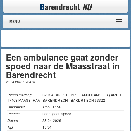
B
arendrecht
NU
MENU
Een ambulance gaat zonder
spoed naar de Maasstraat in
Barendrecht
23-04-2026 15:34:02
P2000 melding
B2 DIA DIRECTE INZET AMBULANCE JA) AMBU
17408 MAASSTRAAT BARENDRECHT BARDRT BON 63322
Hulpdienst
Ambulance
Prioriteit
Laag, geen spoed
Datum
23-04-2026
Tijd
15:34