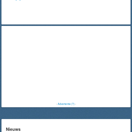
-
Advertentie (?)
-
Nieuws