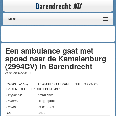
B
arendrecht
NU
MENU
Een ambulance gaat met
spoed naar de Kamelenburg
(2994CV) in Barendrecht
26-04-2026 22:33:19
P2000 melding
A0 AMBU 17115 KAMELENBURG 2994CV
BARENDRECHT BARDRT BON 64979
Hulpdienst
Ambulance
Prioriteit
Hoog, spoed
Datum
26-04-2026
Tijd
22:33