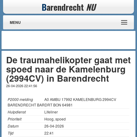
B
arendrecht
NU
MENU
De traumahelikopter gaat met
spoed naar de Kamelenburg
(2994CV) in Barendrecht
26-04-2026 22:41:56
P2000 melding
A0 AMBU 17992 KAMELENBURG 2994CV
BARENDRECHT BARDRT BON 64981
Hulpdienst
Lifeliner
Prioriteit
Hoog, spoed
Datum
26-04-2026
Tijd
22:41