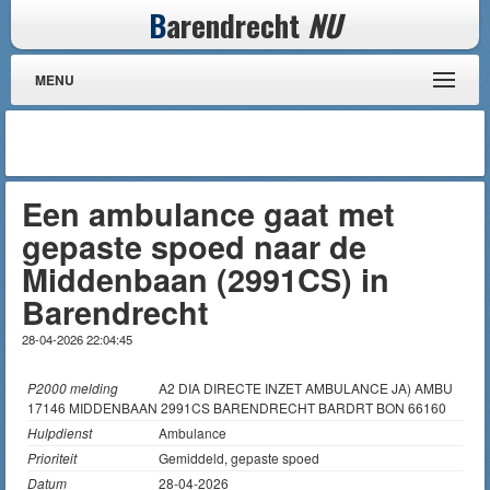
B
arendrecht
NU
MENU
Een ambulance gaat met
gepaste spoed naar de
Middenbaan (2991CS) in
Barendrecht
28-04-2026 22:04:45
P2000 melding
A2 DIA DIRECTE INZET AMBULANCE JA) AMBU
17146 MIDDENBAAN 2991CS BARENDRECHT BARDRT BON 66160
Hulpdienst
Ambulance
Prioriteit
Gemiddeld, gepaste spoed
Datum
28-04-2026