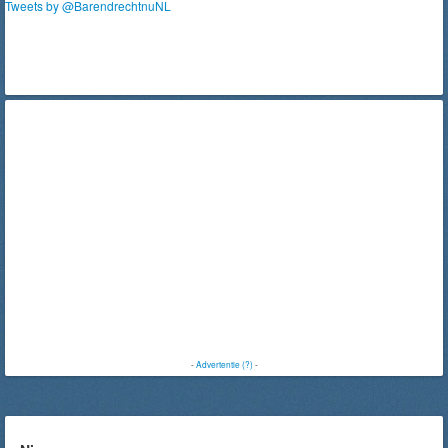
Tweets by @BarendrechtnuNL
-
Advertentie (?)
-