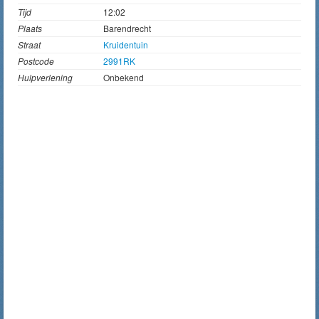
Tijd
12:02
Plaats
Barendrecht
Straat
Kruidentuin
Postcode
2991RK
Hulpverlening
Onbekend