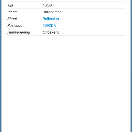
Tijd
16:58
Plaats
Barendrecht
Straat
Beltmolen
Postcode
2992DA
Hulpverlening
Onbekend