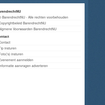
arendrechtNU
© BarendrechtNU - Alle rechten voorbehouden
Copyrightbeleid BarendrechtNU
Algmene Voorwaarden BarendrechtNU
ontact
Contact
Tip insturen
Foto('s) insturen
Evenement aanmelden
Informatie aanvragen adverteren