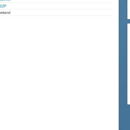
92ZP
bekend