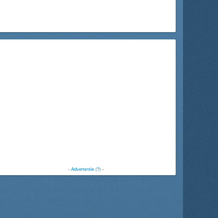
-
Advertentie (?)
-