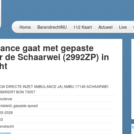
Home
BarendrechtNU
112 Kaart
Actueel
Live
ance gaat met gepaste
 de Schaarwei (2992ZP) in
ht
DIA DIRECTE INZET AMBULANCE JA) AMBU 17146 SCHAARWEI
BARDRT BON 73057
ulance
iddeld, gepaste spoed
05-2026
43
endrecht
T
aarwei