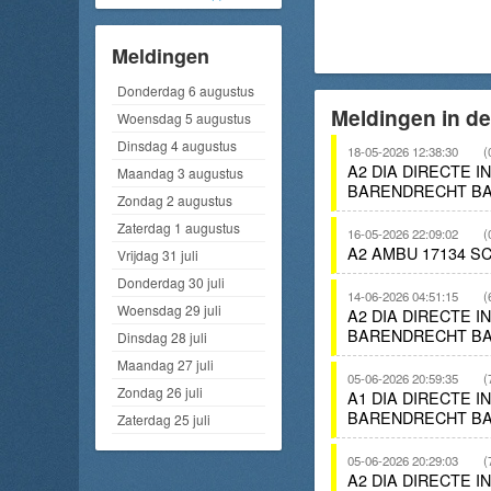
Meldingen
Donderdag 6 augustus
Meldingen in d
Woensdag 5 augustus
Dinsdag 4 augustus
18-05-2026 12:38:30
(
A2 DIA DIRECTE 
Maandag 3 augustus
BARENDRECHT BA
Zondag 2 augustus
Zaterdag 1 augustus
16-05-2026 22:09:02
(
A2 AMBU 17134 S
Vrijdag 31 juli
Donderdag 30 juli
14-06-2026 04:51:15
(
Woensdag 29 juli
A2 DIA DIRECTE I
BARENDRECHT BA
Dinsdag 28 juli
Maandag 27 juli
05-06-2026 20:59:35
(
Zondag 26 juli
A1 DIA DIRECTE 
BARENDRECHT BA
Zaterdag 25 juli
05-06-2026 20:29:03
(
A2 DIA DIRECTE 