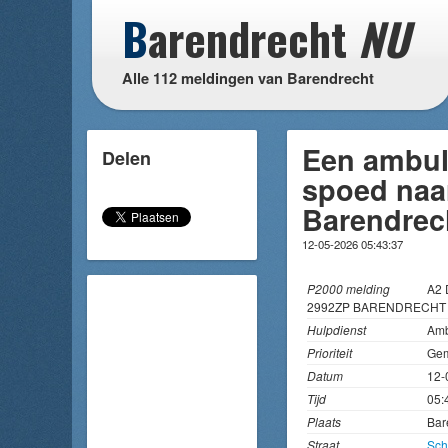
B
arendrecht
NU
Alle 112 meldingen van Barendrecht
Een ambul
Delen
spoed naar
Barendrec
12-05-2026 05:43:37
P2000 melding
A2 
2992ZP BARENDRECHT 
Hulpdienst
Amb
Prioriteit
Gem
Datum
12-
Tijd
05:
Plaats
Bar
Straat
Sch