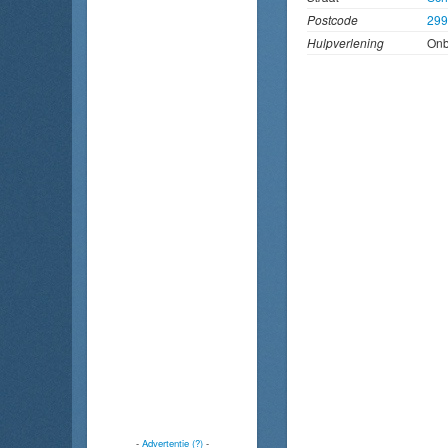
Postcode
29
Hulpverlening
On
-
Advertentie (?)
-