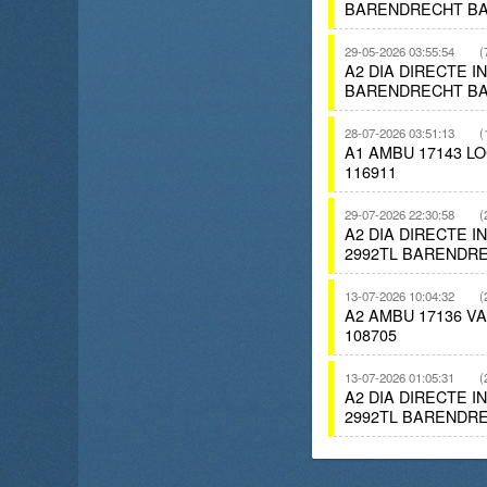
BARENDRECHT BA
29-05-2026 03:55:54
(
A2 DIA DIRECTE 
BARENDRECHT BA
28-07-2026 03:51:13
(
A1 AMBU 17143 
116911
29-07-2026 22:30:58
(
A2 DIA DIRECTE I
2992TL BARENDRE
13-07-2026 10:04:32
(
A2 AMBU 17136 V
108705
13-07-2026 01:05:31
(
A2 DIA DIRECTE I
2992TL BARENDRE