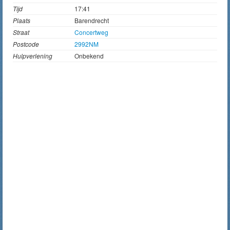
Tijd
17:41
Plaats
Barendrecht
Straat
Concertweg
Postcode
2992NM
Hulpverlening
Onbekend