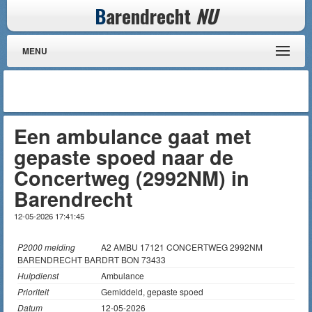
B
arendrecht
NU
MENU
Een ambulance gaat met
gepaste spoed naar de
Concertweg (2992NM) in
Barendrecht
12-05-2026 17:41:45
P2000 melding
A2 AMBU 17121 CONCERTWEG 2992NM
BARENDRECHT BARDRT BON 73433
Hulpdienst
Ambulance
Prioriteit
Gemiddeld, gepaste spoed
Datum
12-05-2026