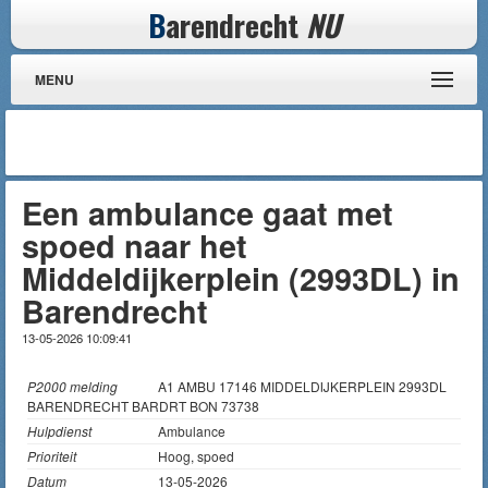
B
arendrecht
NU
MENU
Een ambulance gaat met
spoed naar het
Middeldijkerplein (2993DL) in
Barendrecht
13-05-2026 10:09:41
P2000 melding
A1 AMBU 17146 MIDDELDIJKERPLEIN 2993DL
BARENDRECHT BARDRT BON 73738
Hulpdienst
Ambulance
Prioriteit
Hoog, spoed
Datum
13-05-2026