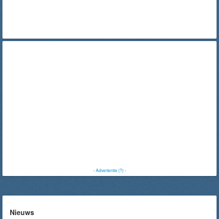
-
Advertentie (?)
-
Nieuws