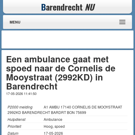
B
arendrecht
NU
MENU
Een ambulance gaat met
spoed naar de Cornelis de
Mooystraat (2992KD) in
Barendrecht
17-05-2026 11:41:50
P2000 melding
A1 AMBU 17140 CORNELIS DE MOOYSTRAAT
2992KD BARENDRECHT BARDRT BON 75699
Hulpdienst
Ambulance
Prioriteit
Hoog, spoed
Datum
17-05-2026