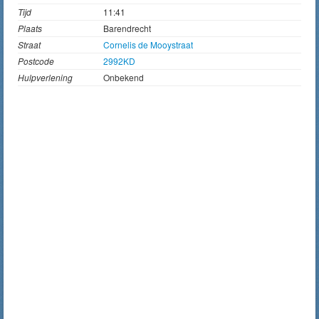
Tijd
11:41
Plaats
Barendrecht
Straat
Cornelis de Mooystraat
Postcode
2992KD
Hulpverlening
Onbekend