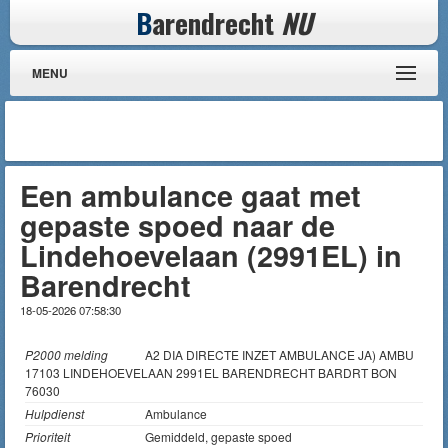
B
arendrecht
NU
MENU
Een ambulance gaat met
gepaste spoed naar de
Lindehoevelaan (2991EL) in
Barendrecht
18-05-2026 07:58:30
P2000 melding
A2 DIA DIRECTE INZET AMBULANCE JA) AMBU
17103 LINDEHOEVELAAN 2991EL BARENDRECHT BARDRT BON
76030
Hulpdienst
Ambulance
Prioriteit
Gemiddeld, gepaste spoed