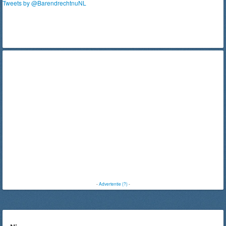
Tweets by @BarendrechtnuNL
-
Advertentie (?)
-