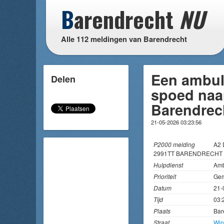
B
arendrecht
NU
Alle 112 meldingen van Barendrecht
Een ambul
Delen
spoed naar
Barendrec
21-05-2026 03:23:56
P2000 melding
A2 
2991TT BARENDRECHT 
Hulpdienst
Amb
Prioriteit
Gem
Datum
21-
Tijd
03:
Plaats
Bar
Straat
Win