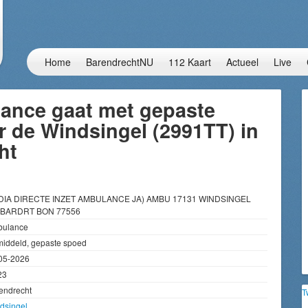
Home
BarendrechtNU
112 Kaart
Actueel
Live
ance gaat met gepaste
 de Windsingel (2991TT) in
ht
DIA DIRECTE INZET AMBULANCE JA) AMBU 17131 WINDSINGEL
BARDRT BON 77556
ulance
iddeld, gepaste spoed
05-2026
23
endrecht
T
dsingel