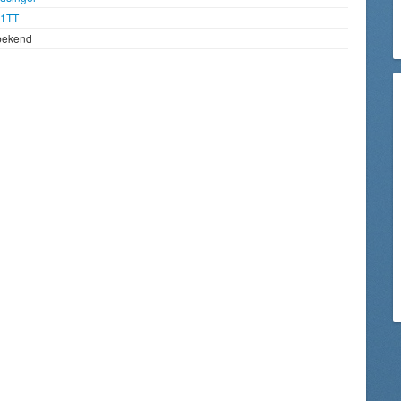
1TT
bekend