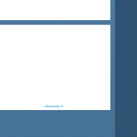
-
Advertentie (?)
-