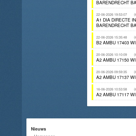
BARENDRECHT BA
22-06-2026 19:53:07
(
A1 DIA DIRECTE 
BARENDRECHT BA
22-06-2026 15:35:48
(
B2 AMBU 17403 W
20-06-2026 10:10:09
(
A2 AMBU 17150 W
20-06-2026 09:59:35
(
A2 AMBU 17137 W
16-06-2026 10:53:58
(
A2 AMBU 17117 W
Nieuws