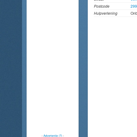
Postcode
299
Hulpverlening
On
-
Advertentie (?)
-