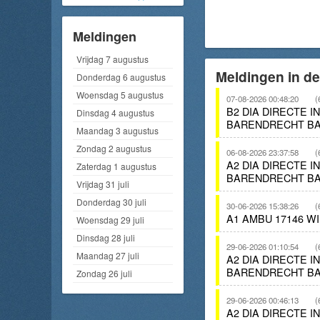
Meldingen
Vrijdag 7 augustus
Meldingen in d
Donderdag 6 augustus
Woensdag 5 augustus
07-08-2026 00:48:20
(
B2 DIA DIRECTE 
Dinsdag 4 augustus
BARENDRECHT BA
Maandag 3 augustus
Zondag 2 augustus
06-08-2026 23:37:58
(
A2 DIA DIRECTE 
Zaterdag 1 augustus
BARENDRECHT BA
Vrijdag 31 juli
Donderdag 30 juli
30-06-2026 15:38:26
(
A1 AMBU 17146 W
Woensdag 29 juli
Dinsdag 28 juli
29-06-2026 01:10:54
(
Maandag 27 juli
A2 DIA DIRECTE 
BARENDRECHT BA
Zondag 26 juli
29-06-2026 00:46:13
(
A2 DIA DIRECTE 