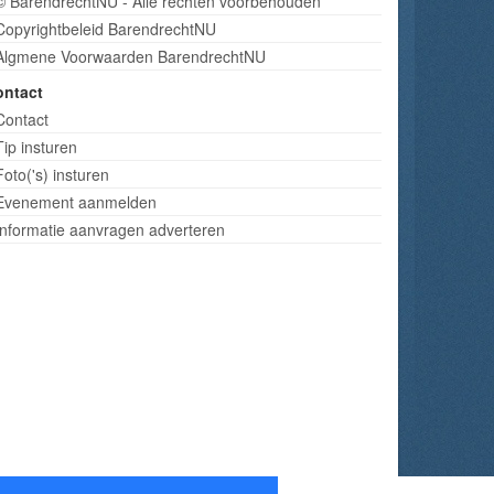
© BarendrechtNU - Alle rechten voorbehouden
Copyrightbeleid BarendrechtNU
Algmene Voorwaarden BarendrechtNU
ontact
Contact
Tip insturen
Foto('s) insturen
Evenement aanmelden
Informatie aanvragen adverteren