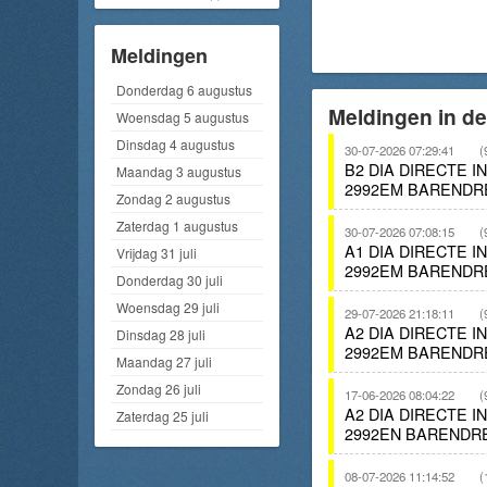
Meldingen
Donderdag 6 augustus
Meldingen in de
Woensdag 5 augustus
Dinsdag 4 augustus
30-07-2026 07:29:41
(
B2 DIA DIRECTE 
Maandag 3 augustus
2992EM BARENDR
Zondag 2 augustus
Zaterdag 1 augustus
30-07-2026 07:08:15
(
A1 DIA DIRECTE 
Vrijdag 31 juli
2992EM BARENDR
Donderdag 30 juli
Woensdag 29 juli
29-07-2026 21:18:11
(
A2 DIA DIRECTE 
Dinsdag 28 juli
2992EM BARENDR
Maandag 27 juli
Zondag 26 juli
17-06-2026 08:04:22
(
A2 DIA DIRECTE 
Zaterdag 25 juli
2992EN BARENDR
08-07-2026 11:14:52
(