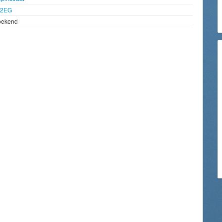
92EG
bekend