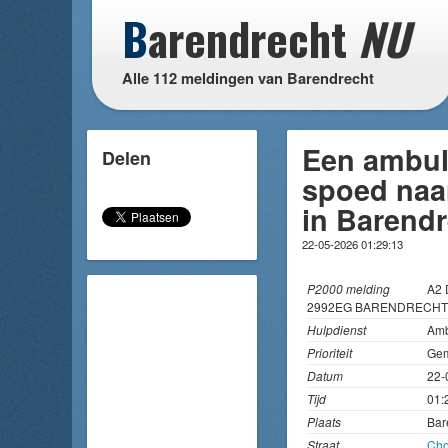
B
arendrecht
NU
Alle 112 meldingen van Barendrecht
Een ambul
Delen
spoed naa
in Barend
22-05-2026 01:29:13
P2000 melding
A2 
2992EG BARENDRECHT
Hulpdienst
Amb
Prioriteit
Gem
Datum
22-
Tijd
01:
Plaats
Bar
Straat
Cho