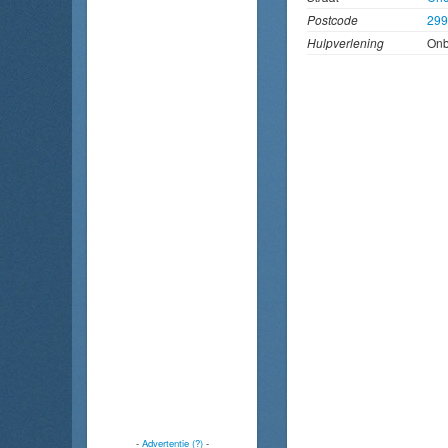
Postcode
29
Hulpverlening
On
-
Advertentie (?)
-