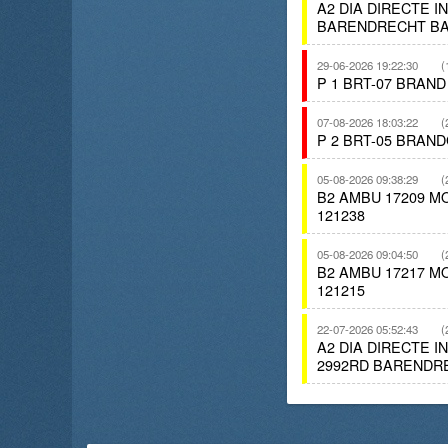
A2 DIA DIRECTE 
BARENDRECHT BA
29-06-2026 19:22:30
(
P 1 BRT-07 BRAN
07-08-2026 18:03:22
(
P 2 BRT-05 BRA
05-08-2026 09:38:29
(
B2 AMBU 17209 
121238
05-08-2026 09:04:50
(
B2 AMBU 17217 
121215
22-07-2026 05:52:43
(
A2 DIA DIRECTE 
2992RD BARENDR