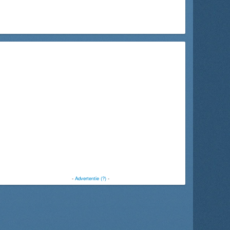
-
Advertentie (?)
-