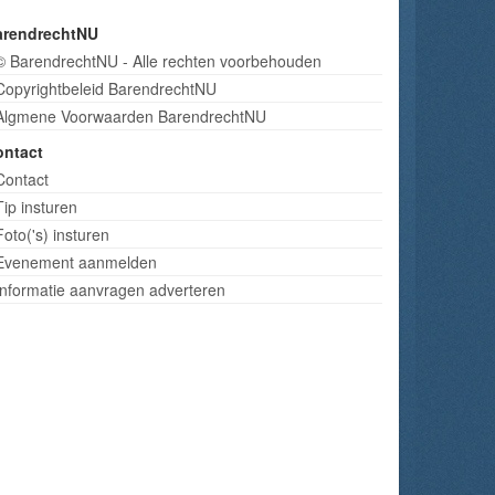
arendrechtNU
© BarendrechtNU - Alle rechten voorbehouden
Copyrightbeleid BarendrechtNU
Algmene Voorwaarden BarendrechtNU
ontact
Contact
Tip insturen
Foto('s) insturen
Evenement aanmelden
Informatie aanvragen adverteren