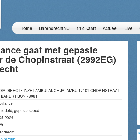
Home
BarendrechtNU
112 Kaart
Actueel
Live
ance gaat met gepaste
r de Chopinstraat (2992EG)
recht
DIA DIRECTE INZET AMBULANCE JA) AMBU 17101 CHOPINSTRAAT
 BARDRT BON 78081
ulance
iddeld, gepaste spoed
05-2026
29
endrecht
T
pinstraat