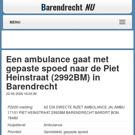
B
arendrecht
NU
MENU
Een ambulance gaat met
gepaste spoed naar de Piet
Heinstraat (2992BM) in
Barendrecht
22-05-2026 16:03:39
P2000 melding
A2 DIA DIRECTE INZET AMBULANCE JA) AMBU
17101 PIET HEINSTRAAT 2992BM BARENDRECHT BARDRT BON
78480
Hulpdienst
Ambulance
Prioriteit
Gemiddeld, gepaste spoed