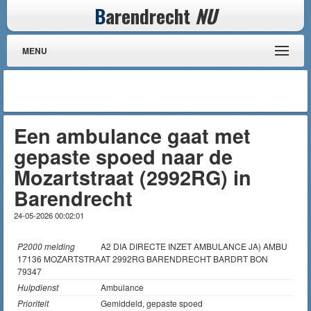
B
arendrecht
NU
MENU
Een ambulance gaat met
gepaste spoed naar de
Mozartstraat (2992RG) in
Barendrecht
24-05-2026 00:02:01
P2000 melding
A2 DIA DIRECTE INZET AMBULANCE JA) AMBU
17136 MOZARTSTRAAT 2992RG BARENDRECHT BARDRT BON
79347
Hulpdienst
Ambulance
Prioriteit
Gemiddeld, gepaste spoed