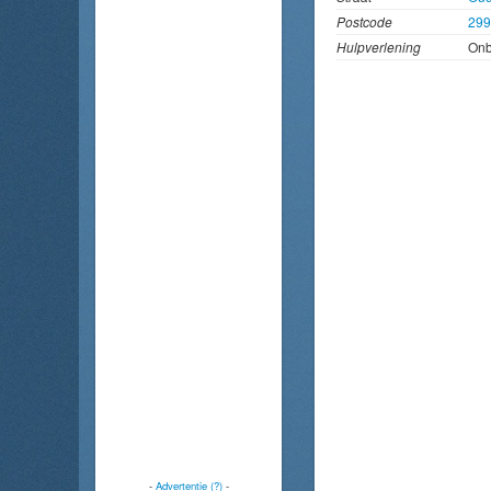
Postcode
29
Hulpverlening
On
-
Advertentie (?)
-