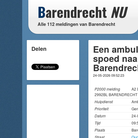
B
arendrecht
NU
Alle 112 meldingen van Barendrecht
Een ambul
Delen
spoed naa
Barendrec
24-05-2026 09:52:23
P2000 melding
A2 
2992BL BARENDRECHT 
Hulpdienst
Amb
Prioriteit
Gem
Datum
24-
Tijd
09:
Plaats
Bar
Straat
Oud