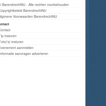
© BarendrechtNU - Alle rechten voorbehouden
Copyrightbeleid BarendrechtNU
Algmene Voorwaarden BarendrechtNU
ontact
Contact
Tip insturen
Foto('s) insturen
Evenement aanmelden
Informatie aanvragen adverteren