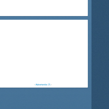
-
Advertentie (?)
-