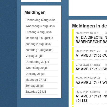
Meldingen
Donderdag 6 augustus
Meldingen in d
Woensdag 5 augustus
Dinsdag 4 augustus
06-07-2026 16:57:11
(
A1 DIA DIRECTE 
Maandag 3 augustus
BARENDRECHT BA
Zondag 2 augustus
Zaterdag 1 augustus
26-05-2026 19:20:45
(
A1 AMBU 17103 O
Vrijdag 31 juli
Donderdag 30 juli
27-05-2026 17:36:52
(
Woensdag 29 juli
A2 AMBU 17169 S
Dinsdag 28 juli
03-06-2026 14:33:46
(
Maandag 27 juli
A2 AMBU 17143 W
Zondag 26 juli
Zaterdag 25 juli
05-07-2026 14:34:46
(
A1 AMBU 17121 
104133