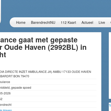
Home
BarendrechtNU
112 Kaart
Actueel
Live
ance gaat met gepaste
r Oude Haven (2992BL) in
ht
DIA DIRECTE INZET AMBULANCE JA) AMBU 17133 OUDE HAVEN
BARDRT BON 79470
ulance
iddeld, gepaste spoed
05-2026
52
endrecht
T
e Haven