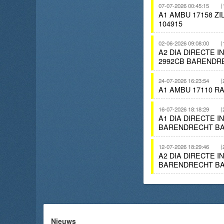
07-07-2026 00:45:15
(
A1 AMBU 17158 
104915
02-06-2026 09:08:00
(
A2 DIA DIRECTE 
2992CB BARENDR
24-07-2026 16:23:54
(
A1 AMBU 17110 R
16-07-2026 18:18:29
(
A1 DIA DIRECTE 
BARENDRECHT BA
12-07-2026 18:29:46
(
A2 DIA DIRECTE 
BARENDRECHT BA
Nieuws