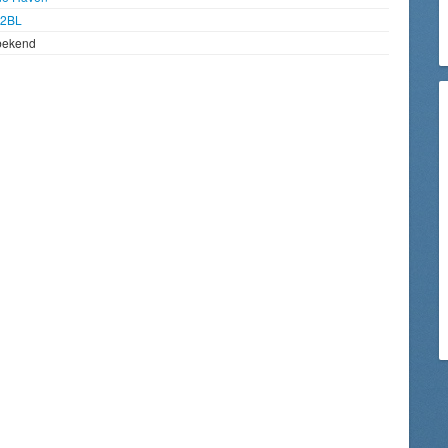
92BL
bekend