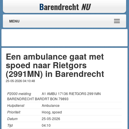
B
arendrecht
NU
MENU
Een ambulance gaat met
spoed naar Rietgors
(2991MN) in Barendrecht
25-05-2026 04:10:48
P2000 melding
A1 AMBU 17136 RIETGORS 2991MN
BARENDRECHT BARDRT BON 79893
Hulpdienst
Ambulance
Prioriteit
Hoog, spoed
Datum
25-05-2026
Tijd
04:10