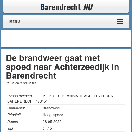
B
arendrecht
NU
MENU
De brandweer gaat met
spoed naar Achterzeedijk in
Barendrecht
28-05-2026 04:15:59
P2000 melding
P 1 BRT-01 REANIMATIE ACHTERZEEDIJK
BARENDRECHT 173451
Hulpdienst
Brandweer
Prioriteit
Hoog, spoed
Datum
28-05-2026
Tijd
04:15