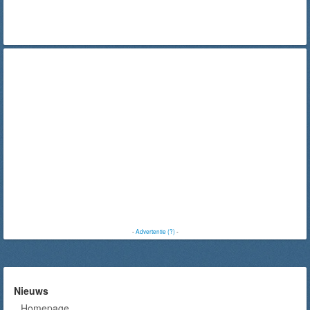
-
Advertentie (?)
-
Nieuws
Homepage