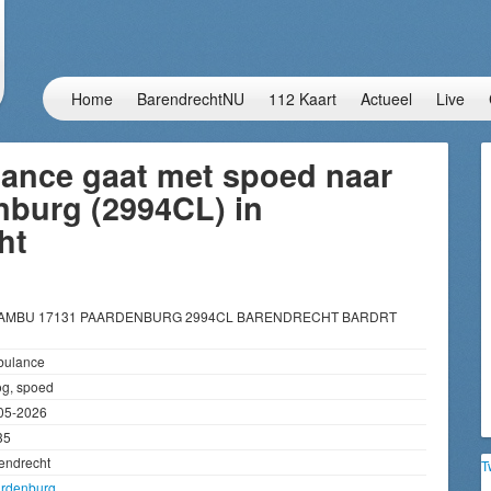
Home
BarendrechtNU
112 Kaart
Actueel
Live
ance gaat met spoed naar
nburg (2994CL) in
ht
 AMBU 17131 PAARDENBURG 2994CL BARENDRECHT BARDRT
ulance
g, spoed
05-2026
35
endrecht
T
rdenburg