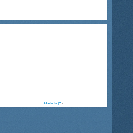
-
Advertentie (?)
-