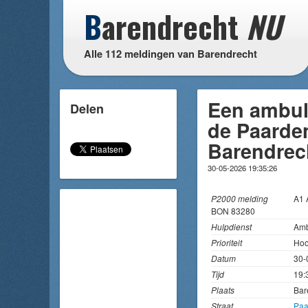
B
arendrecht
NU
Alle 112 meldingen van Barendrecht
Een ambul
Delen
de Paarde
Barendrec
30-05-2026 19:35:26
P2000 melding
A1
BON 83280
Hulpdienst
Amb
Prioriteit
Hoo
Datum
30-
Tijd
19:
Plaats
Bar
Straat
Paa