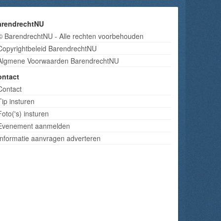
arendrechtNU
© BarendrechtNU - Alle rechten voorbehouden
Copyrightbeleid BarendrechtNU
Algmene Voorwaarden BarendrechtNU
ontact
Contact
Tip insturen
Foto('s) insturen
Evenement aanmelden
Informatie aanvragen adverteren