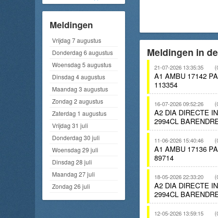
Meldingen
Vrijdag 7 augustus
Meldingen in d
Donderdag 6 augustus
Woensdag 5 augustus
21-07-2026 13:35:35
(
A1 AMBU 17142 
Dinsdag 4 augustus
113354
Maandag 3 augustus
Zondag 2 augustus
16-07-2026 09:52:26
(
A2 DIA DIRECTE 
Zaterdag 1 augustus
2994CL BARENDRE
Vrijdag 31 juli
Donderdag 30 juli
11-06-2026 15:40:46
(
A1 AMBU 17136 
Woensdag 29 juli
89714
Dinsdag 28 juli
Maandag 27 juli
18-05-2026 22:33:20
(
A2 DIA DIRECTE 
Zondag 26 juli
2994CL BARENDRE
12-05-2026 13:59:15
(