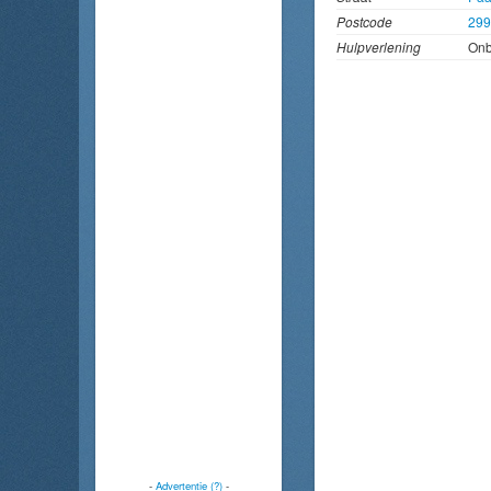
Postcode
29
Hulpverlening
On
-
Advertentie (?)
-