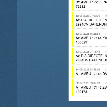
B2 AMBU 17209 
73292
12-05-2026 07:03:20
(
A2 DIA DIRECTE 
2994CM BARENDR
12-07-2026 15:26:58
(
A2 AMBU 17141 
108329
12-07-2026 01:16:45
(
A2 DIA DIRECTE 
2994CN BARENDR
14-05-2026 23:55:26
(
A1 AMBU 17146 D
02-07-2026 03:37:03
(
A1 AMBU 17143 
102173