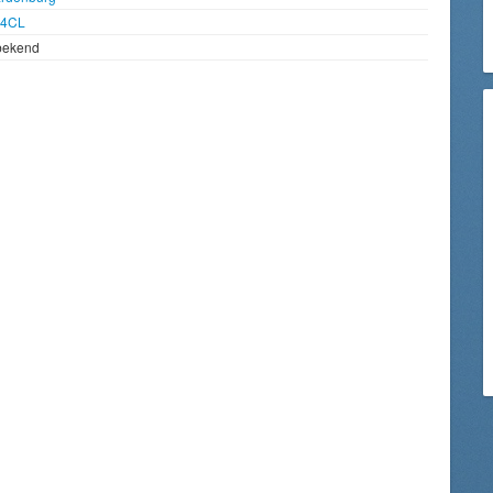
94CL
bekend