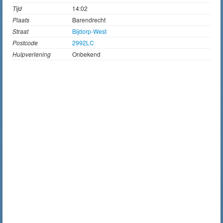
Tijd
14:02
Plaats
Barendrecht
Straat
Bijdorp-West
Postcode
2992LC
Hulpverlening
Onbekend