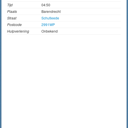
Tijd
04:50
Plaats
Barendrecht
Straat
Schutleede
Postcode
2991WP
Hulpverlening
Onbekend