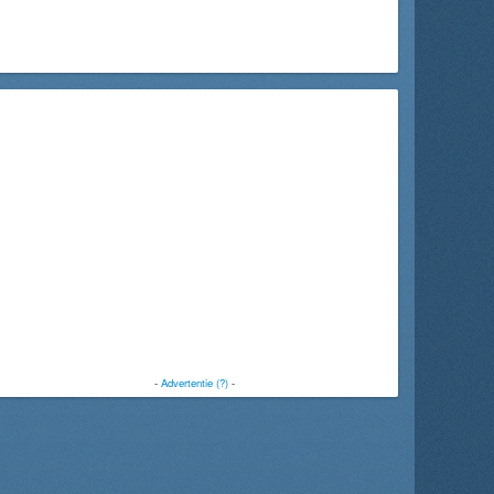
-
Advertentie (?)
-