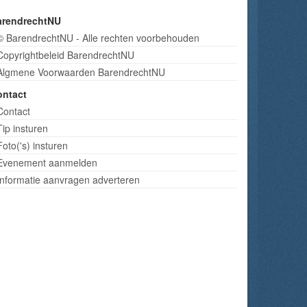
arendrechtNU
© BarendrechtNU - Alle rechten voorbehouden
Copyrightbeleid BarendrechtNU
Algmene Voorwaarden BarendrechtNU
ontact
Contact
Tip insturen
Foto('s) insturen
Evenement aanmelden
Informatie aanvragen adverteren