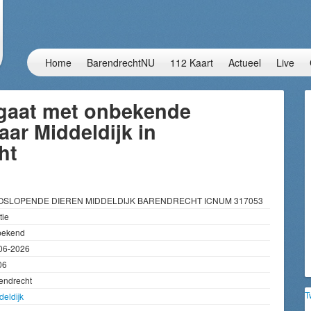
Home
BarendrechtNU
112 Kaart
Actueel
Live
 gaat met onbekende
naar Middeldijk in
ht
LOSLOPENDE DIEREN MIDDELDIJK BARENDRECHT ICNUM 317053
tie
bekend
06-2026
06
endrecht
T
deldijk