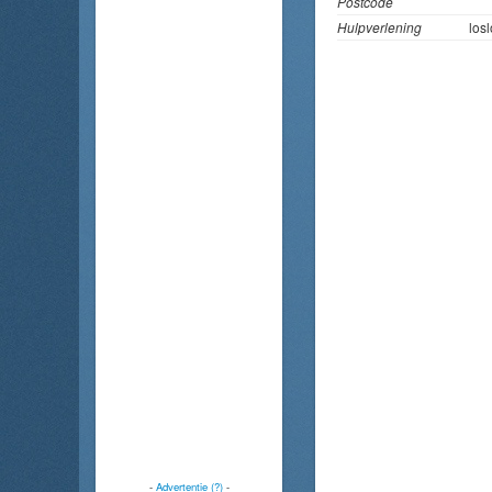
Postcode
Hulpverlening
los
-
Advertentie (?)
-