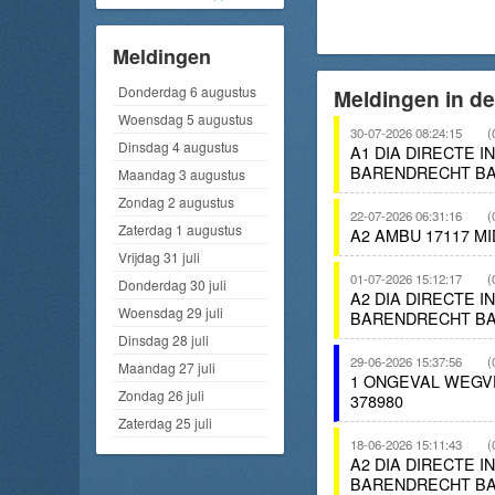
Meldingen
Donderdag 6 augustus
Meldingen in de
Woensdag 5 augustus
30-07-2026 08:24:15
(
Dinsdag 4 augustus
A1 DIA DIRECTE I
BARENDRECHT BA
Maandag 3 augustus
Zondag 2 augustus
22-07-2026 06:31:16
(
Zaterdag 1 augustus
A2 AMBU 17117 M
Vrijdag 31 juli
01-07-2026 15:12:17
(
Donderdag 30 juli
A2 DIA DIRECTE I
Woensdag 29 juli
BARENDRECHT BA
Dinsdag 28 juli
29-06-2026 15:37:56
(
Maandag 27 juli
1 ONGEVAL WEGV
Zondag 26 juli
378980
Zaterdag 25 juli
18-06-2026 15:11:43
(
A2 DIA DIRECTE I
BARENDRECHT BA