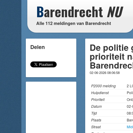
B
arendrecht
NU
Alle 112 meldingen van Barendrecht
De politie
Delen
prioriteit 
Barendrec
02-06-2026 08:06:58
P2000 melding
2 
Hulpdienst
Poli
Prioriteit
On
Datum
02-
Tijd
08:
Plaats
Bar
Straat
Mid