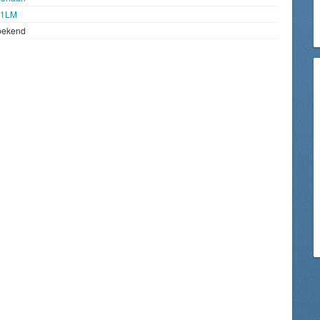
91LM
bekend