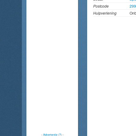
Postcode
29
Hulpverlening
On
-
Advertentie (?)
-