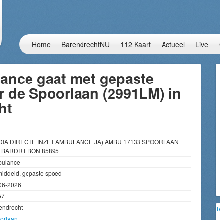
Home
BarendrechtNU
112 Kaart
Actueel
Live
ance gaat met gepaste
r de Spoorlaan (2991LM) in
ht
DIA DIRECTE INZET AMBULANCE JA) AMBU 17133 SPOORLAAN
 BARDRT BON 85895
ulance
iddeld, gepaste spoed
06-2026
57
endrecht
T
orlaan