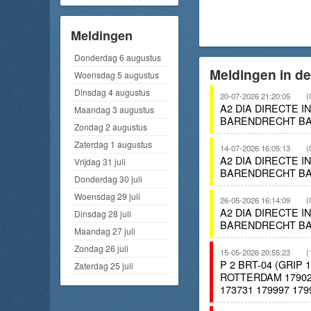
Meldingen
Donderdag 6 augustus
Meldingen in d
Woensdag 5 augustus
Dinsdag 4 augustus
20-07-2026 21:20:05
(
A2 DIA DIRECTE 
Maandag 3 augustus
BARENDRECHT BA
Zondag 2 augustus
Zaterdag 1 augustus
14-07-2026 16:05:13
(
A2 DIA DIRECTE 
Vrijdag 31 juli
BARENDRECHT BA
Donderdag 30 juli
Woensdag 29 juli
26-05-2026 16:14:09
(
A2 DIA DIRECTE 
Dinsdag 28 juli
BARENDRECHT BA
Maandag 27 juli
Zondag 26 juli
15-05-2026 20:55:23
(
P 2 BRT-04 (GRI
Zaterdag 25 juli
ROTTERDAM 179021
173731 179997 179