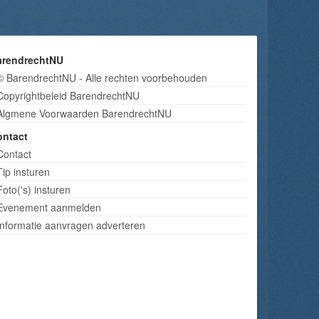
arendrechtNU
© BarendrechtNU - Alle rechten voorbehouden
Copyrightbeleid BarendrechtNU
Algmene Voorwaarden BarendrechtNU
ontact
Contact
Tip insturen
Foto('s) insturen
Evenement aanmelden
Informatie aanvragen adverteren