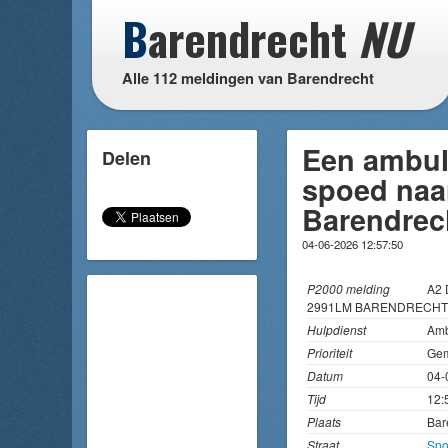
B
arendrecht
NU
Alle 112 meldingen van Barendrecht
Een ambul
Delen
spoed naa
Barendrec
04-06-2026 12:57:50
P2000 melding
A2 
2991LM BARENDRECHT
Hulpdienst
Amb
Prioriteit
Gem
Datum
04-
Tijd
12:
Plaats
Bar
Straat
Spo