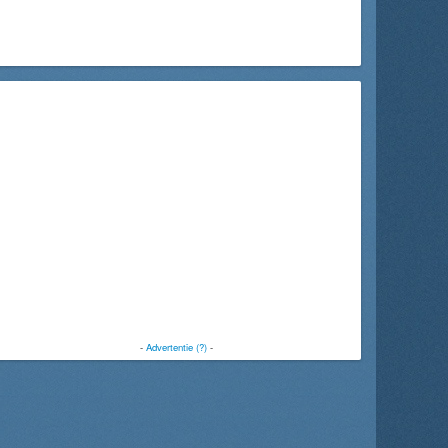
-
Advertentie (?)
-