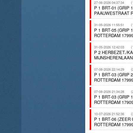
27-06-2026 04:37:34
(
P 1 BRT-01 (GRIP
PAAUWESTRAAT ROT
31-05-2026 11:55:51
(
P 1 BRT-05 (GRIP
ROTTERDAM 179995
31-05-2026 12:42:03
(
P 2 HERBEZET./K
MIJNSHERENLAAN
07-08-2026 22:14:29
(
P 1 BRT-03 (GRIP
ROTTERDAM 179992
07-08-2026 21:34:28
(
P 1 BRT-03 (GRIP
ROTTERDAM 179098
10-07-2026 21:52:36
(
P 1 BRT-06 (ZEE
ROTTERDAM 1799