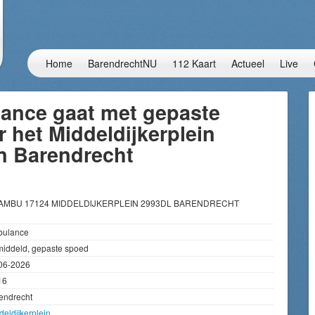
Home
BarendrechtNU
112 Kaart
Actueel
Live
ance gaat met gepaste
 het Middeldijkerplein
in Barendrecht
 AMBU 17124 MIDDELDIJKERPLEIN 2993DL BARENDRECHT
ulance
iddeld, gepaste spoed
06-2026
16
endrecht
deldijkerplein