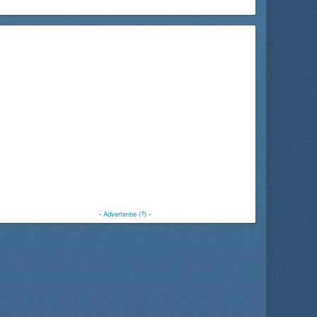
-
Advertentie (?)
-