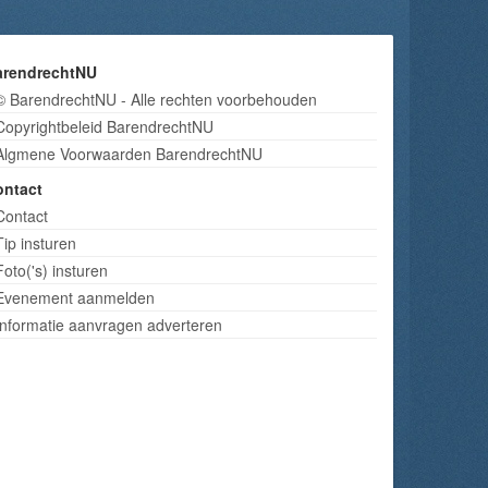
arendrechtNU
© BarendrechtNU - Alle rechten voorbehouden
Copyrightbeleid BarendrechtNU
Algmene Voorwaarden BarendrechtNU
ontact
Contact
Tip insturen
Foto('s) insturen
Evenement aanmelden
Informatie aanvragen adverteren