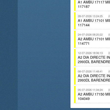
A1 AMBU 17117 M
117187
28-07-2026 13:24:25
(
A1 AMBU 17101 M
117144
24-07-2026 08:20:22
(
A2 AMBU 17101 M
114771
12-07-2026 18:06:13
(
A2 DIA DIRECTE 
2993DL BARENDRE
08-07-2026 11:48:41
(
A2 DIA DIRECTE 
2993DL BARENDRE
05-07-2026 11:34:24
(
A2 AMBU 17150 M
104049