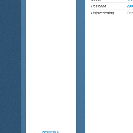
Postcode
29
Hulpverlening
On
-
Advertentie (?)
-