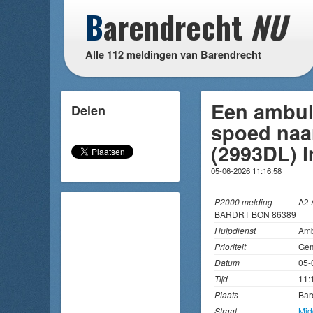
B
arendrecht
NU
Alle 112 meldingen van Barendrecht
Een ambul
Delen
spoed naar
(2993DL) 
05-06-2026 11:16:58
P2000 melding
A2
BARDRT BON 86389
Hulpdienst
Amb
Prioriteit
Gem
Datum
05-
Tijd
11:
Plaats
Bar
Straat
Mid