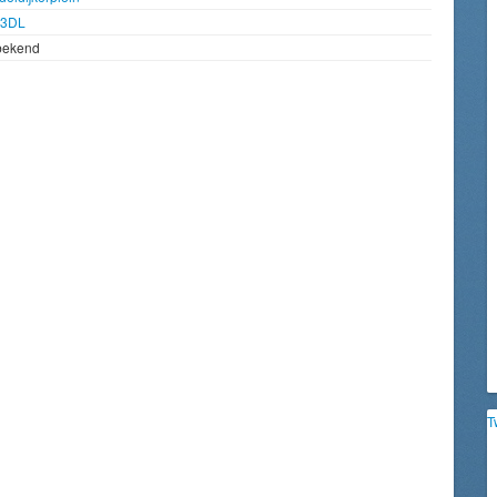
93DL
bekend
T