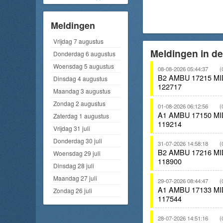
Meldingen
Vrijdag 7 augustus
Meldingen in de
Donderdag 6 augustus
Woensdag 5 augustus
08-08-2026 05:44:37
(
B2 AMBU 17215 M
Dinsdag 4 augustus
122717
Maandag 3 augustus
Zondag 2 augustus
01-08-2026 06:12:56
(
A1 AMBU 17150 M
Zaterdag 1 augustus
119214
Vrijdag 31 juli
Donderdag 30 juli
31-07-2026 14:58:18
(
B2 AMBU 17216 M
Woensdag 29 juli
118900
Dinsdag 28 juli
Maandag 27 juli
29-07-2026 08:44:47
(
A1 AMBU 17133 M
Zondag 26 juli
117544
28-07-2026 14:51:16
(