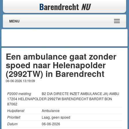
B
arendrecht
NU
MENU
Een ambulance gaat zonder
spoed naar Helenapolder
(2992TW) in Barendrecht
06-06-2026 13:19:09
P2000 melding
B2 DIA DIRECTE INZET AMBULANCE JA) AMBU
17204 HELENAPOLDER 2992TW BARENDRECHT BARDRT BON
87062
Hulpdienst
Ambulance
Prioriteit
Laag, geen spoed
Datum
06-06-2026