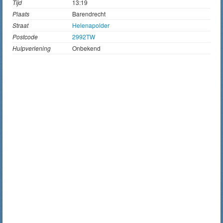
Tijd
13:19
Plaats
Barendrecht
Straat
Helenapolder
Postcode
2992TW
Hulpverlening
Onbekend