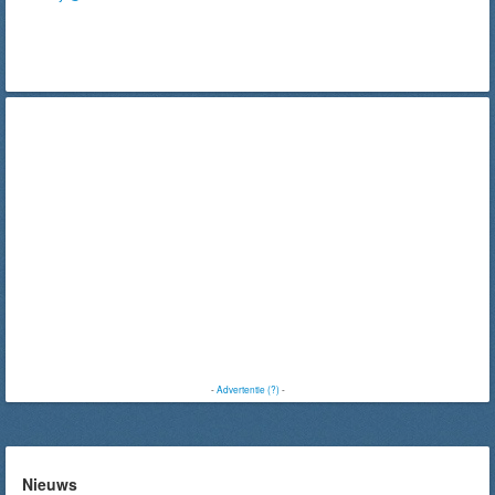
-
Advertentie (?)
-
Nieuws