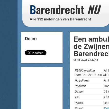
B
arendrecht
NU
Alle 112 meldingen van Barendrecht
Een ambul
Delen
de Zwijne
Barendrec
06-06-2026 23:22:45
P2000 melding
A1 
2994EN BARENDRECHT
Hulpdienst
Amb
Prioriteit
Hoo
Datum
06-
Tijd
23:
Plaats
Bar
Straat
Zwi