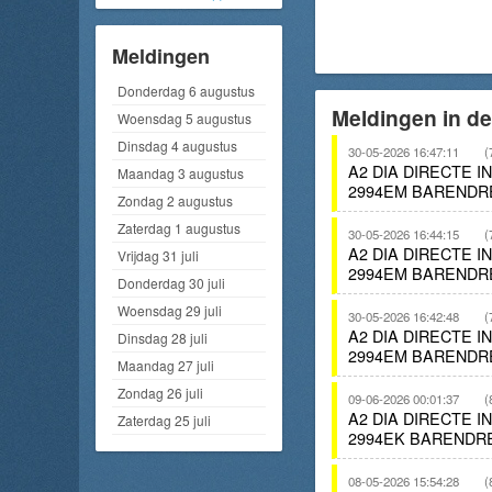
Meldingen
Donderdag 6 augustus
Meldingen in d
Woensdag 5 augustus
Dinsdag 4 augustus
30-05-2026 16:47:11
(
A2 DIA DIRECTE 
Maandag 3 augustus
2994EM BARENDR
Zondag 2 augustus
Zaterdag 1 augustus
30-05-2026 16:44:15
(
A2 DIA DIRECTE 
Vrijdag 31 juli
2994EM BARENDR
Donderdag 30 juli
Woensdag 29 juli
30-05-2026 16:42:48
(
A2 DIA DIRECTE 
Dinsdag 28 juli
2994EM BARENDR
Maandag 27 juli
Zondag 26 juli
09-06-2026 00:01:37
(
A2 DIA DIRECTE 
Zaterdag 25 juli
2994EK BARENDR
08-05-2026 15:54:28
(