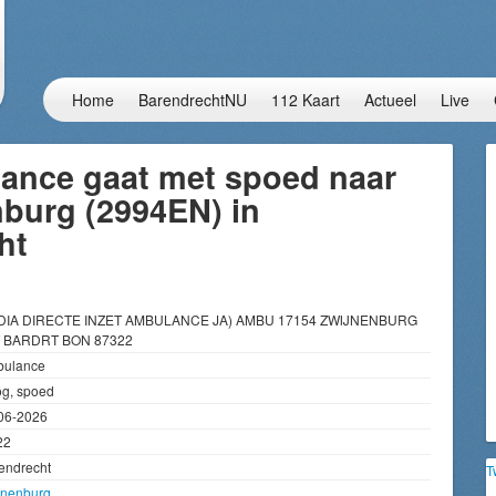
Home
BarendrechtNU
112 Kaart
Actueel
Live
ance gaat met spoed naar
nburg (2994EN) in
ht
DIA DIRECTE INZET AMBULANCE JA) AMBU 17154 ZWIJNENBURG
 BARDRT BON 87322
ulance
g, spoed
06-2026
22
endrecht
T
jnenburg