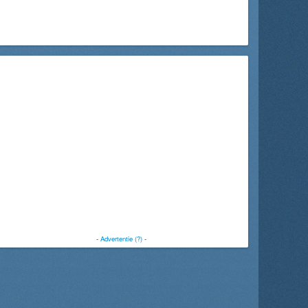
-
Advertentie (?)
-