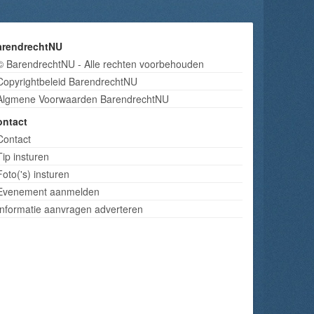
arendrechtNU
© BarendrechtNU - Alle rechten voorbehouden
Copyrightbeleid BarendrechtNU
Algmene Voorwaarden BarendrechtNU
ontact
Contact
Tip insturen
Foto('s) insturen
Evenement aanmelden
Informatie aanvragen adverteren