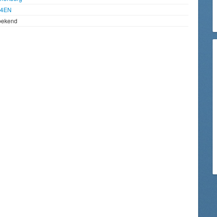
94EN
bekend