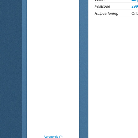
Postcode
29
Hulpverlening
On
-
Advertentie (?)
-