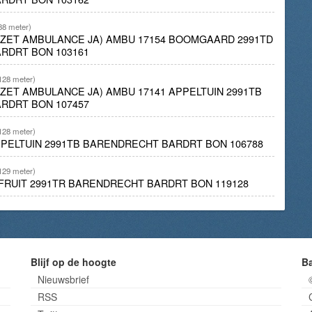
88 meter)
INZET AMBULANCE JA) AMBU 17154 BOOMGAARD 2991TD
RDRT BON 103161
128 meter)
NZET AMBULANCE JA) AMBU 17141 APPELTUIN 2991TB
RDRT BON 107457
128 meter)
PPELTUIN 2991TB BARENDRECHT BARDRT BON 106788
129 meter)
T FRUIT 2991TR BARENDRECHT BARDRT BON 119128
Blijf op de hoogte
B
Nieuwsbrief
RSS