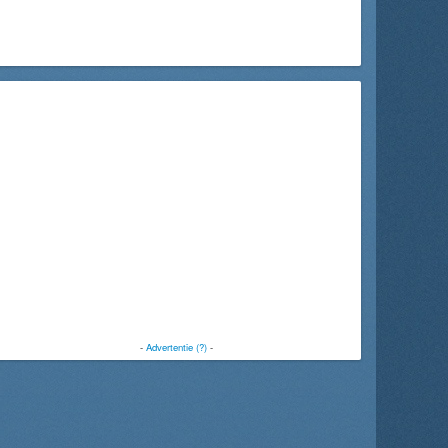
-
Advertentie (?)
-