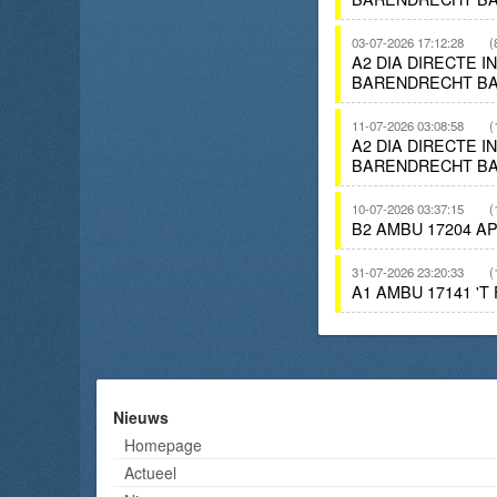
03-07-2026 17:12:28
(
A2 DIA DIRECTE 
BARENDRECHT BA
11-07-2026 03:08:58
(
A2 DIA DIRECTE I
BARENDRECHT BA
10-07-2026 03:37:15
(
B2 AMBU 17204 A
31-07-2026 23:20:33
(
A1 AMBU 17141 '
Nieuws
Homepage
Actueel