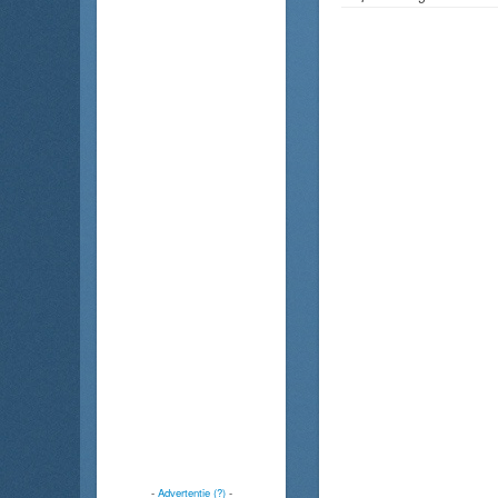
-
Advertentie (?)
-