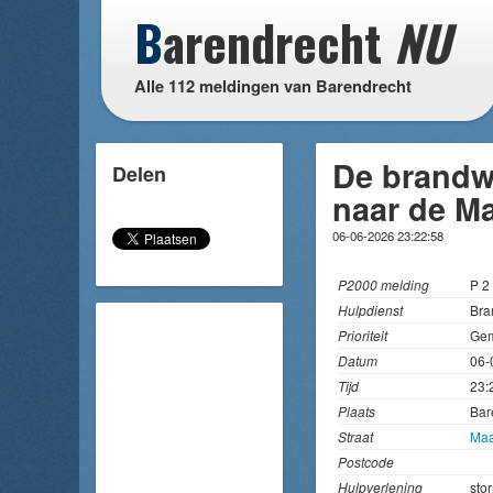
B
arendrecht
NU
Alle 112 meldingen van Barendrecht
De brandw
Delen
naar de Ma
06-06-2026 23:22:58
P2000 melding
P 
Hulpdienst
Bra
Prioriteit
Gem
Datum
06-
Tijd
23:
Plaats
Bar
Straat
Maa
Postcode
Hulpverlening
sto