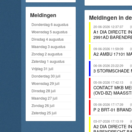
Meldingen
Meldingen in d
Donderdag 6 augustus
20-06-2026 12:37:37
(
A1 DIA DIRECTE 
Woensdag 5 augustus
2991AD BARENDR
Dinsdag 4 augustus
Maandag 3 augustus
09-06-2026 11:59:09
(
A2 AMBU 17101 
Zondag 2 augustus
Zaterdag 1 augustus
06-06-2026 23:22:29
(
Vrijdag 31 juli
3 STORMSCHADE 
Donderdag 30 juli
05-06-2026 17:42:13
(
Woensdag 29 juli
CONTACT MKB ME
Dinsdag 28 juli
(OVD-BZ) MAASS
Maandag 27 juli
05-06-2026 17:17:39
(
Zondag 26 juli
P 2 BRT-01 BRAN
Zaterdag 25 juli
03-07-2026 17:13:19
(
A2 DIA DIRECTE 
BARENDRECHT BA