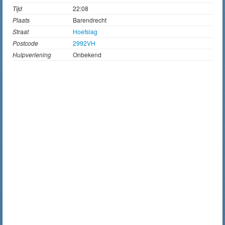
Tijd
22:08
Plaats
Barendrecht
Straat
Hoefslag
Postcode
2992VH
Hulpverlening
Onbekend