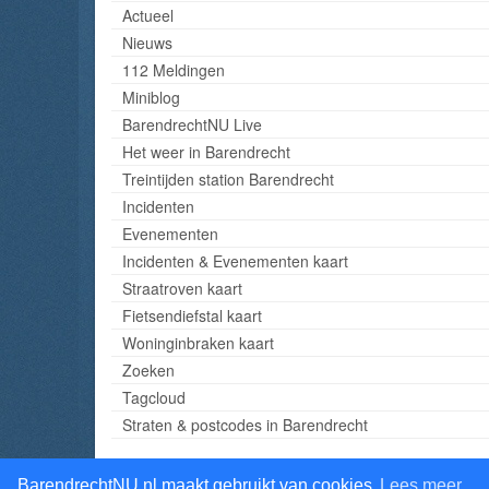
Actueel
Nieuws
112 Meldingen
Miniblog
BarendrechtNU Live
Het weer in Barendrecht
Treintijden station Barendrecht
Incidenten
Evenementen
Incidenten & Evenementen kaart
Straatroven kaart
Fietsendiefstal kaart
Woninginbraken kaart
Zoeken
Tagcloud
Straten & postcodes in Barendrecht
BarendrechtNU.nl maakt gebruikt van cookies
Lees meer