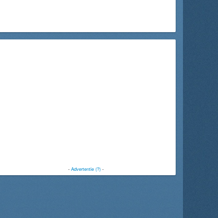
-
Advertentie (?)
-