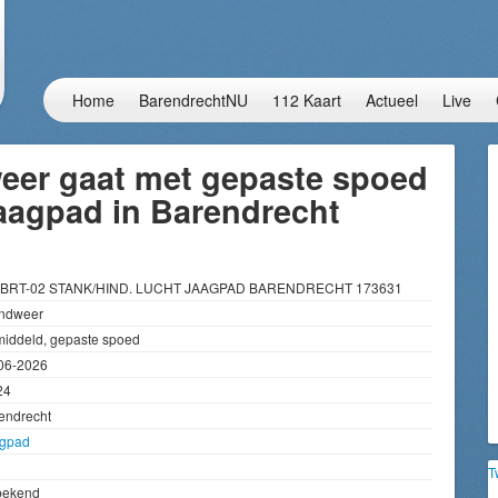
Home
BarendrechtNU
112 Kaart
Actueel
Live
eer gaat met gepaste spoed
aagpad in Barendrecht
 BRT-02 STANK/HIND. LUCHT JAAGPAD BARENDRECHT 173631
ndweer
iddeld, gepaste spoed
06-2026
24
endrecht
gpad
T
bekend