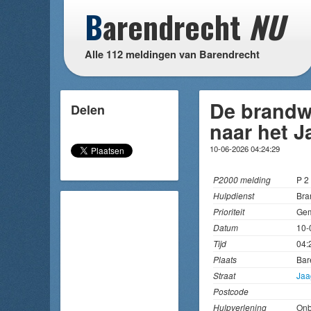
B
arendrecht
NU
Alle 112 meldingen van Barendrecht
De brandw
Delen
naar het J
10-06-2026 04:24:29
P2000 melding
P 2
Hulpdienst
Bra
Prioriteit
Gem
Datum
10-
Tijd
04:
Plaats
Bar
Straat
Jaa
Postcode
Hulpverlening
On