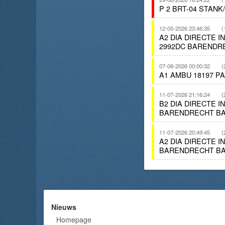
P 2 BRT-04 STAN
12-05-2026 23:46:35
(
A2 DIA DIRECTE 
2992DC BARENDR
07-08-2026 00:00:32
(
A1 AMBU 18197 P
11-07-2026 21:16:24
(
B2 DIA DIRECTE 
BARENDRECHT BA
11-07-2026 20:49:45
(
A2 DIA DIRECTE 
BARENDRECHT BA
Nieuws
Homepage