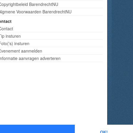
Copyrightbeleid BarendrechtNU
Algmene Voorwaarden BarendrechtNU
ontact
Contact
Tip insturen
Foto('s) insturen
Evenement aanmelden
Informatie aanvragen adverteren
OK!