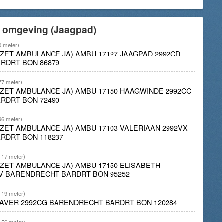
e omgeving (Jaagpad)
0 meter)
INZET AMBULANCE JA) AMBU 17127 JAAGPAD 2992CD
RDRT BON 86879
77 meter)
INZET AMBULANCE JA) AMBU 17150 HAAGWINDE 2992CC
RDRT BON 72490
96 meter)
INZET AMBULANCE JA) AMBU 17103 VALERIAAN 2992VX
RDRT BON 118237
117 meter)
INZET AMBULANCE JA) AMBU 17150 ELISABETH
V BARENDRECHT BARDRT BON 95252
119 meter)
LAVER 2992CG BARENDRECHT BARDRT BON 120284
156 meter)