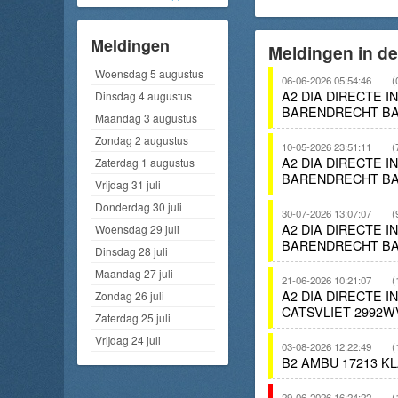
Meldingen
Meldingen in d
Woensdag 5 augustus
06-06-2026 05:54:46
(
A2 DIA DIRECTE 
Dinsdag 4 augustus
BARENDRECHT BA
Maandag 3 augustus
Zondag 2 augustus
10-05-2026 23:51:11
(
A2 DIA DIRECTE 
Zaterdag 1 augustus
BARENDRECHT BA
Vrijdag 31 juli
Donderdag 30 juli
30-07-2026 13:07:07
(
A2 DIA DIRECTE 
Woensdag 29 juli
BARENDRECHT BA
Dinsdag 28 juli
Maandag 27 juli
21-06-2026 10:21:07
(
A2 DIA DIRECTE 
Zondag 26 juli
CATSVLIET 2992W
Zaterdag 25 juli
Vrijdag 24 juli
03-08-2026 12:22:49
(
B2 AMBU 17213 K
29-06-2026 16:24:22
(