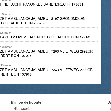
K/HIND. LUCHT RANONKEL BARENDRECHT 173631
183 meter)
INZET AMBULANCE JA) AMBU 18197 GRONDMOLEN
ECHT BARDRT BON 73578
205 meter)
APAVER 2992CM BARENDRECHT BARDRT BON 122149
223 meter)
INZET AMBULANCE JA) AMBU 17203 VLIETWEG 2992CR
RDRT BON 107935
223 meter)
INZET AMBULANCE JA) AMBU 17343 VLIETWEG 2992CR
RDRT BON 107916
Blijf op de hoogte
B
Nieuwsbrief