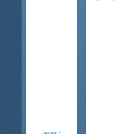
-
Advertentie (?)
-