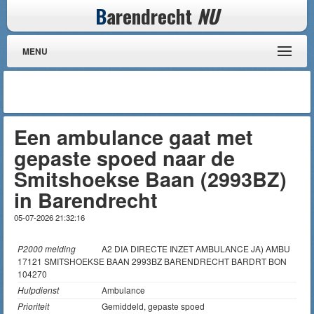
B
arendrecht
NU
MENU
Een ambulance gaat met
gepaste spoed naar de
Smitshoekse Baan (2993BZ)
in Barendrecht
05-07-2026 21:32:16
P2000 melding
A2 DIA DIRECTE INZET AMBULANCE JA) AMBU
17121 SMITSHOEKSE BAAN 2993BZ BARENDRECHT BARDRT BON
104270
Hulpdienst
Ambulance
Prioriteit
Gemiddeld, gepaste spoed