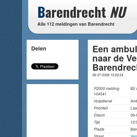
B
arendrecht
NU
Alle 112 meldingen van Barendrecht
Een ambul
Delen
naar de Ve
Barendrec
06-07-2026 12:02:24
P2000 melding
B2
104541
Hulpdienst
Amb
Prioriteit
Laa
Datum
06-
Tijd
12:
Plaats
Bar
Straat
Ver