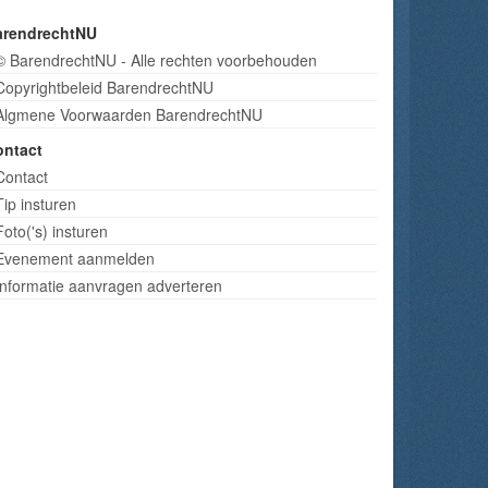
arendrechtNU
© BarendrechtNU - Alle rechten voorbehouden
Copyrightbeleid BarendrechtNU
Algmene Voorwaarden BarendrechtNU
ontact
Contact
Tip insturen
Foto('s) insturen
Evenement aanmelden
Informatie aanvragen adverteren