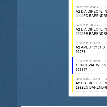
03-08-2026 22:46:41
(
A2 DIA DIRECTE 
2992PD BARENDR
04-07-2026 08:52:41
(
A2 DIA DIRECTE 
2992PE BARENDR
21-06-2026 11:06:16
(
A2 AMBU 17131 
95273
21-06-2026 11:04:48
(
1 ONGEVAL WEGV
358847
22-05-2026 01:29:13
(
A2 DIA DIRECTE 
2992EG BARENDR