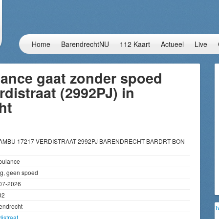
Home
BarendrechtNU
112 Kaart
Actueel
Live
ance gaat zonder spoed
rdistraat (2992PJ) in
ht
 AMBU 17217 VERDISTRAAT 2992PJ BARENDRECHT BARDRT BON
ulance
g, geen spoed
07-2026
02
endrecht
T
distraat