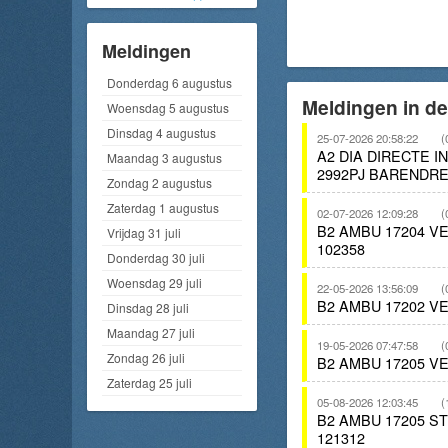
Meldingen
Donderdag 6 augustus
Meldingen in de
Woensdag 5 augustus
Dinsdag 4 augustus
25-07-2026 20:58:22
(
A2 DIA DIRECTE 
Maandag 3 augustus
2992PJ BARENDRE
Zondag 2 augustus
Zaterdag 1 augustus
02-07-2026 12:09:28
(
B2 AMBU 17204 V
Vrijdag 31 juli
102358
Donderdag 30 juli
Woensdag 29 juli
22-05-2026 13:56:09
(
B2 AMBU 17202 V
Dinsdag 28 juli
Maandag 27 juli
19-05-2026 07:47:58
(
Zondag 26 juli
B2 AMBU 17205 V
Zaterdag 25 juli
05-08-2026 12:03:45
(
B2 AMBU 17205 
121312