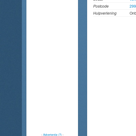
Postcode
299
Hulpverlening
On
-
Advertentie (?)
-