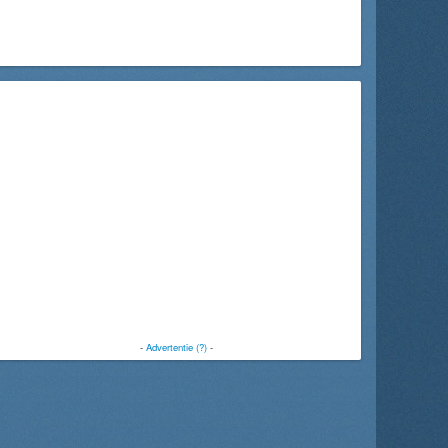
-
Advertentie (?)
-