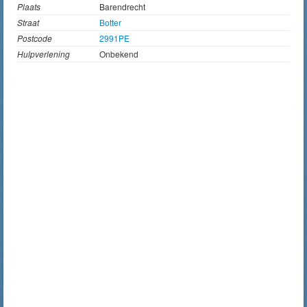
Plaats
Barendrecht
Straat
Botter
Postcode
2991PE
Hulpverlening
Onbekend