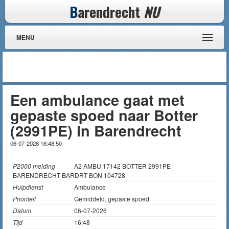
B
arendrecht
NU
MENU
Een ambulance gaat met
gepaste spoed naar Botter
(2991PE) in Barendrecht
06-07-2026 16:48:50
P2000 melding
A2 AMBU 17142 BOTTER 2991PE
BARENDRECHT BARDRT BON 104728
Hulpdienst
Ambulance
Prioriteit
Gemiddeld, gepaste spoed
Datum
06-07-2026
Tijd
16:48