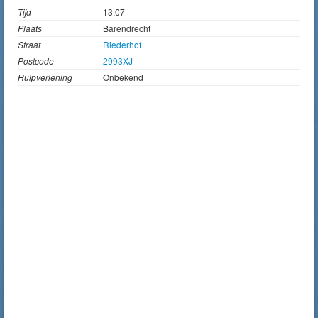
Tijd
13:07
Plaats
Barendrecht
Straat
Riederhof
Postcode
2993XJ
Hulpverlening
Onbekend