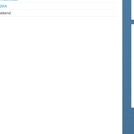
92KA
bekend