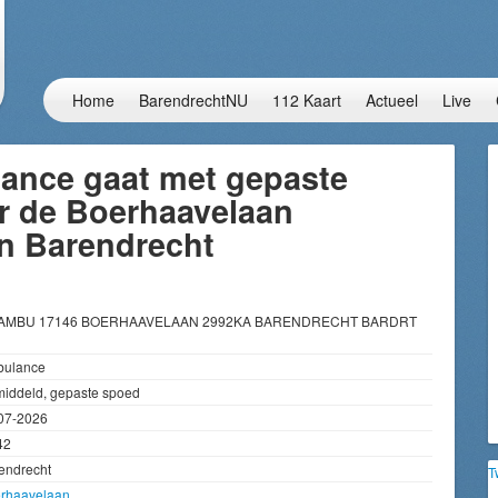
Home
BarendrechtNU
112 Kaart
Actueel
Live
ance gaat met gepaste
r de Boerhaavelaan
in Barendrecht
 AMBU 17146 BOERHAAVELAAN 2992KA BARENDRECHT BARDRT
ulance
iddeld, gepaste spoed
07-2026
42
endrecht
T
rhaavelaan