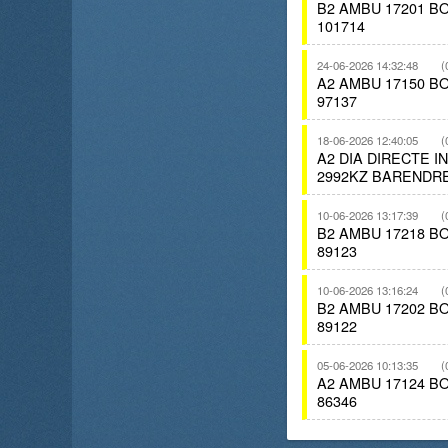
B2 AMBU 17201 
101714
24-06-2026 14:32:48
(
A2 AMBU 17150 
97137
18-06-2026 12:40:05
(
A2 DIA DIRECTE 
2992KZ BARENDR
10-06-2026 13:17:39
(
B2 AMBU 17218 
89123
10-06-2026 13:16:24
(
B2 AMBU 17202 
89122
05-06-2026 10:13:35
(
A2 AMBU 17124 
86346