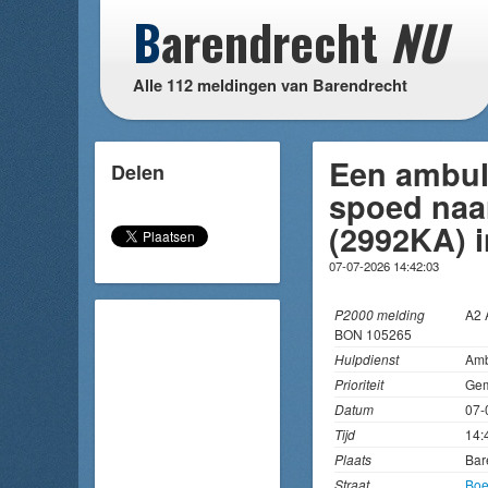
B
arendrecht
NU
Alle 112 meldingen van Barendrecht
Een ambul
Delen
spoed naa
(2992KA) 
07-07-2026 14:42:03
P2000 melding
A2
BON 105265
Hulpdienst
Amb
Prioriteit
Gem
Datum
07-
Tijd
14:
Plaats
Bar
Straat
Boe