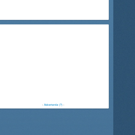
-
Advertentie (?)
-