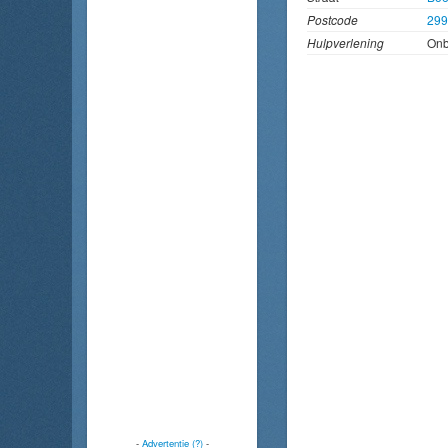
Postcode
29
Hulpverlening
On
-
Advertentie (?)
-