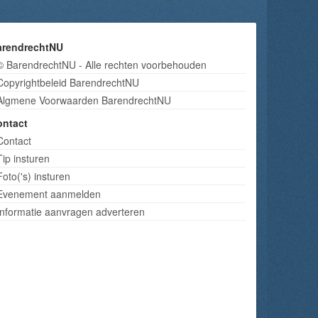
arendrechtNU
© BarendrechtNU - Alle rechten voorbehouden
Copyrightbeleid BarendrechtNU
Algmene Voorwaarden BarendrechtNU
ontact
Contact
Tip insturen
Foto('s) insturen
Evenement aanmelden
Informatie aanvragen adverteren