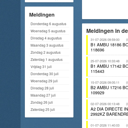
Meldingen
Donderdag 6 augustus
Meldingen in d
Woensdag 5 augustus
Dinsdag 4 augustus
31-07-2026 09:59:00
(
B1 AMBU 18186 
Maandag 3 augustus
118696
Zondag 2 augustus
Zaterdag 1 augustus
25-07-2026 10:33:48
(
B1 AMBU 17142 
Vrijdag 31 juli
115443
Donderdag 30 juli
Woensdag 29 juli
15-07-2026 09:05:11
(
B2 AMBU 17216 
Dinsdag 28 juli
109929
Maandag 27 juli
Zondag 26 juli
02-07-2026 00:13:48
(
A2 DIA DIRECTE 
Zaterdag 25 juli
2992KZ BARENDRE
01-07-2026 11:40:03
(