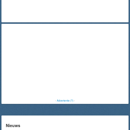
-
Advertentie (?)
-
Nieuws