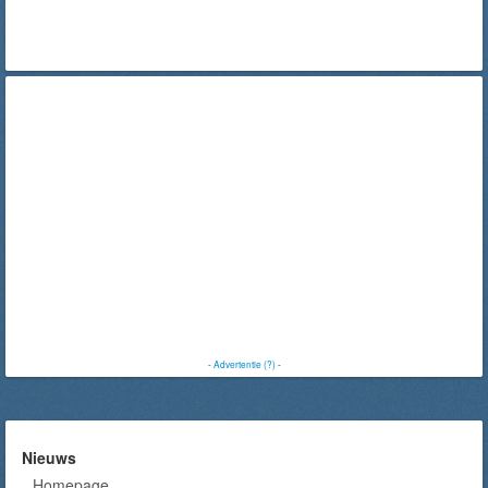
-
Advertentie (?)
-
Nieuws
Homepage