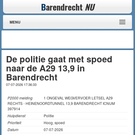
B
arendrecht
NU
MENU
De politie gaat met spoed
naar de A29 13,9 in
Barendrecht
07-07-2026 17:36:33
P2000 melding
1 ONGEVAL WEGVERVOER LETSEL A29
RECHTS - HEINENOORDTUNNEL 13,9 BARENDRECHT ICNUM
397914
Hulpdienst
Politie
Prioriteit
Hoog, spoed
Datum
07-07-2026