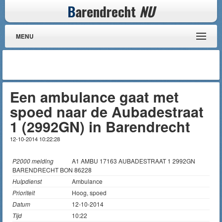
B
arendrecht
NU
MENU
Een ambulance gaat met
spoed naar de Aubadestraat
1 (2992GN) in Barendrecht
12-10-2014 10:22:28
P2000 melding
A1 AMBU 17163 AUBADESTRAAT 1 2992GN
BARENDRECHT BON 86228
Hulpdienst
Ambulance
Prioriteit
Hoog, spoed
Datum
12-10-2014
Tijd
10:22