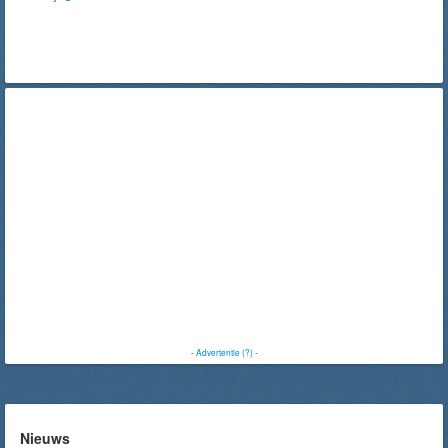
-
Advertentie (?)
-
Nieuws