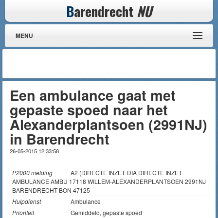
B
arendrecht
NU
MENU
Een ambulance gaat met
gepaste spoed naar het
Alexanderplantsoen (2991NJ)
in Barendrecht
26-05-2015 12:33:58
P2000 melding
A2 (DIRECTE INZET: DIA DIRECTE INZET
AMBULANCE AMBU 17118 WILLEM-ALEXANDERPLANTSOEN 2991NJ
BARENDRECHT BON 47125
Hulpdienst
Ambulance
Prioriteit
Gemiddeld, gepaste spoed