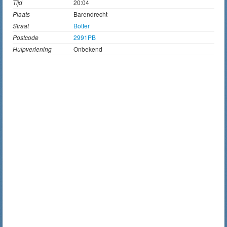
Tijd
20:04
Plaats
Barendrecht
Straat
Botter
Postcode
2991PB
Hulpverlening
Onbekend