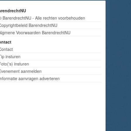
arendrechtNU
© BarendrechtNU - Alle rechten voorbehouden
Copyrightbeleid BarendrechtNU
Algmene Voorwaarden BarendrechtNU
ontact
Contact
Tip insturen
Foto('s) insturen
Evenement aanmelden
Informatie aanvragen adverteren