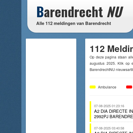
B
arendrecht
NU
Alle 112 meldingen van Barendrecht
112 Meldi
Op deze pagina staan all
augustus 2025. Klik op e
BarendrechtNU nieuwsartik
Ambulance
07-08-2025 01:23:16
A2 DIA DIRECTE 
2992PJ BARENDRE
07-08-2025 03:40:58