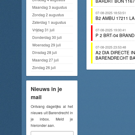
BARDRT BON 1167
Maandag 3 augustus
07-08-2025 18:53:51
Zondag 2 augustus
B2 AMBU 17211 L
Zaterdag 1 augustus
Vrijdag 31 juli
07-08-2025 19:00:41
P 2 BRT-04 BRAN
Donderdag 30 juli
Woensdag 29 juli
07-08-2025 23:53:48
A2 DIA DIRECTE 
Dinsdag 28 juli
BARENDRECHT BA
Maandag 27 juli
Zondag 26 juli
Nieuws in je
mail
Ontvang dagelijks al het
nieuws uit Barendrecht in
je inbox. Meld je
hieronder aan.