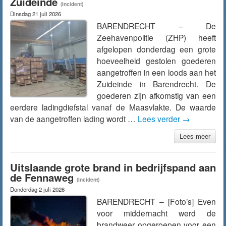
Zuideinde
(Incident)
Dinsdag 21 juli 2026
BARENDRECHT – De
Zeehavenpolitie (ZHP) heeft
afgelopen donderdag een grote
hoeveelheid gestolen goederen
aangetroffen in een loods aan het
Zuideinde in Barendrecht. De
goederen zijn afkomstig van een
eerdere ladingdiefstal vanaf de Maasvlakte. De waarde
van de aangetroffen lading wordt …
Lees verder
→
Lees meer
Uitslaande grote brand in bedrijfspand aan
de Fennaweg
(Incident)
Donderdag 2 juli 2026
BARENDRECHT – [Foto’s] Even
voor middernacht werd de
brandweer opgeroepen voor een