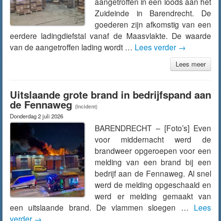
aangetroffen in een loods aan het
Zuideinde in Barendrecht. De
goederen zijn afkomstig van een
eerdere ladingdiefstal vanaf de Maasvlakte. De waarde
van de aangetroffen lading wordt …
Lees verder
→
Lees meer
Uitslaande grote brand in bedrijfspand aan
de Fennaweg
(Incident)
Donderdag 2 juli 2026
BARENDRECHT – [Foto’s] Even
voor middernacht werd de
brandweer opgeroepen voor een
melding van een brand bij een
bedrijf aan de Fennaweg. Al snel
werd de melding opgeschaald en
werd er melding gemaakt van
een uitslaande brand. De vlammen sloegen …
Lees
verder
→