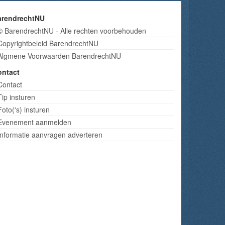
arendrechtNU
© BarendrechtNU - Alle rechten voorbehouden
Copyrightbeleid BarendrechtNU
Algmene Voorwaarden BarendrechtNU
ontact
Contact
Tip insturen
Foto('s) insturen
Evenement aanmelden
Informatie aanvragen adverteren