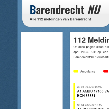
B
arendrecht
NU
Alle 112 meldingen van Barendrecht
112 Meldi
Op deze pagina staan all
april 2025. Klik op een
BarendrechtNU nieuwsartik
Ambulance
30-04-2025 00:00:45
A1 AMBU 17105 
BON 63881
30-04-2025 02:10:15