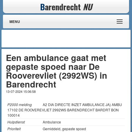
B
arendrecht
NU
MENU
Een ambulance gaat met
gepaste spoed naar De
Rooverevliet (2992WS) in
Barendrecht
13-07-2024 15:06:58
P2000 melding
A2 DIA DIRECTE INZET AMBULANCE JA) AMBU
17102 DE ROOVEREVLIET 2992WS BARENDRECHT BARDRT BON
100014
Hulpdienst
Ambulance
Prioriteit
Gemiddeld, gepaste spoed