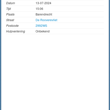
Datum
13-07-2024
Tijd
15:06
Plaats
Barendrecht
Straat
De Rooverevliet
Postcode
2992WS
Hulpverlening
Onbekend