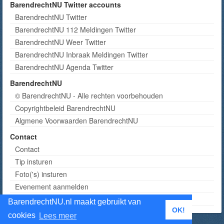
BarendrechtNU Twitter accounts
BarendrechtNU Twitter
BarendrechtNU 112 Meldingen Twitter
BarendrechtNU Weer Twitter
BarendrechtNU Inbraak Meldingen Twitter
BarendrechtNU Agenda Twitter
BarendrechtNU
© BarendrechtNU - Alle rechten voorbehouden
Copyrightbeleid BarendrechtNU
Algmene Voorwaarden BarendrechtNU
Contact
Contact
Tip insturen
Foto('s) insturen
Evenement aanmelden
Informatie aanvragen adverteren
BarendrechtNU.nl maakt gebruikt van
OK!
cookies
Lees meer