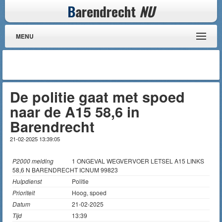
B
arendrecht
NU
MENU
De politie gaat met spoed
naar de A15 58,6 in
Barendrecht
21-02-2025 13:39:05
P2000 melding
1 ONGEVAL WEGVERVOER LETSEL A15 LINKS
58,6 N BARENDRECHT ICNUM 99823
Hulpdienst
Politie
Prioriteit
Hoog, spoed
Datum
21-02-2025
Tijd
13:39